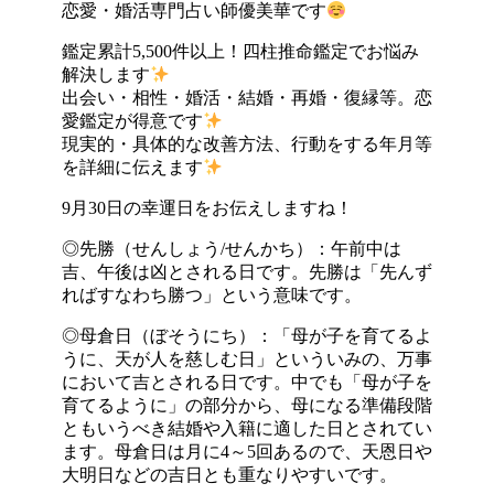
恋愛・婚活専門占い師優美華です
鑑定累計5,500件以上！四柱推命鑑定でお悩み
解決します
出会い・相性・婚活・結婚・再婚・復縁等。恋
愛鑑定が得意です
現実的・具体的な改善方法、行動をする年月等
を詳細に伝えます
9月30日の幸運日をお伝えしますね！
◎先勝（せんしょう/せんかち）：午前中は
吉、午後は凶とされる日です。先勝は「先んず
ればすなわち勝つ」という意味です。
◎母倉日（ぼそうにち）：「母が子を育てるよ
うに、天が人を慈しむ日」といういみの、万事
において吉とされる日です。中でも「母が子を
育てるように」の部分から、母になる準備段階
ともいうべき結婚や入籍に適した日とされてい
ます。母倉日は月に4～5回あるので、天恩日や
大明日などの吉日とも重なりやすいです。