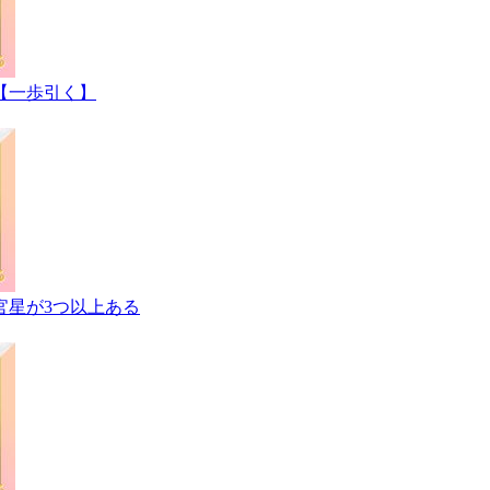
【一歩引く】
官星が3つ以上ある